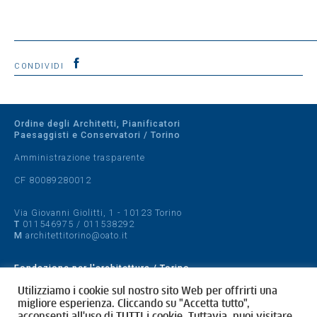
CONDIVIDI
Ordine degli Architetti, Pianificatori
Paesaggisti e Conservatori / Torino
Amministrazione trasparente
CF 80089280012
Via Giovanni Giolitti, 1 - 10123 Torino
T
011546975
/
011538292
M
architettitorino@oato.it
Fondazione per l'architettura / Torino
Designed by
quattrolinee.it
Utilizziamo i cookie sul nostro sito Web per offrirti una
migliore esperienza. Cliccando su "Accetta tutto",
acconsenti all'uso di TUTTI i cookie. Tuttavia, puoi visitare