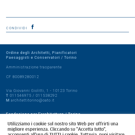
CONDIVIDI
Ordine degli Architetti, Pianificatori
Paesaggisti e Conservatori / Torino
Amministrazione trasparente
CF 80089280012
Via Giovanni Giolitti, 1 - 10123 Torino
T
011546975
/
011538292
M
architettitorino@oato.it
Fondazione per l'architettura / Torino
Designed by
quattrolinee.it
Utilizziamo i cookie sul nostro sito Web per offrirti una
migliore esperienza. Cliccando su "Accetta tutto",
acconsenti all'uso di TUTTI i cookie. Tuttavia, puoi visitare