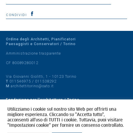
CONDIVIDI
Ordine degli Architetti, Pianificatori
Paesaggisti e Conservatori / Torino
Amministrazione trasparente
CF 80089280012
Via Giovanni Giolitti, 1 - 10123 Torino
T
011546975
/
011538292
M
architettitorino@oato.it
Fondazione per l'architettura / Torino
Designed by
quattrolinee.it
Utilizziamo i cookie sul nostro sito Web per offrirti una
migliore esperienza. Cliccando su "Accetta tutto",
acconsenti all'uso di TUTTI i cookie. Tuttavia, puoi visitare
Cookie Policy
"Impostazioni cookie" per fornire un consenso controllato.
Privacy Policy