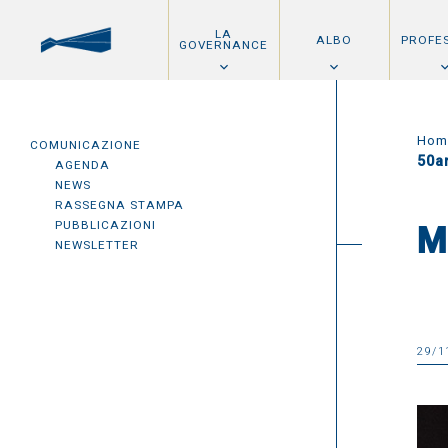
LA
ALBO
PROFE
GOVERNANCE
Hom
COMUNICAZIONE
50a
AGENDA
NEWS
RASSEGNA STAMPA
PUBBLICAZIONI
M
NEWSLETTER
29/1