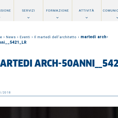
SSIONE
SERVIZI
FORMAZIONE
ATTIVITÀ
COMUNI
›
›
›
›
martedi arch-
e
News
Eventi
Il martedì dell’architetto
nni__5421_LR
ARTEDI ARCH-50ANNI__54
1/2018