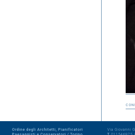
CON
Ordine degli Architetti, Pianificatori
Via Giovanni Gi
Paesaggisti e Conservatori / Torino
T
011546975