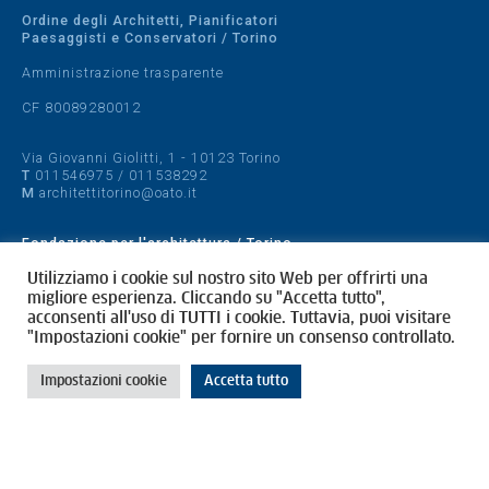
Ordine degli Architetti, Pianificatori
Paesaggisti e Conservatori / Torino
Amministrazione trasparente
CF 80089280012
Via Giovanni Giolitti, 1 - 10123 Torino
T
011546975
/
011538292
M
architettitorino@oato.it
Fondazione per l'architettura / Torino
Designed by
quattrolinee.it
Utilizziamo i cookie sul nostro sito Web per offrirti una
migliore esperienza. Cliccando su "Accetta tutto",
acconsenti all'uso di TUTTI i cookie. Tuttavia, puoi visitare
Cookie Policy
"Impostazioni cookie" per fornire un consenso controllato.
Privacy Policy
Impostazioni cookie
Accetta tutto