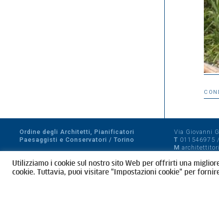
CON
Ordine degli Architetti, Pianificatori
Via Giovanni Gi
Paesaggisti e Conservatori / Torino
T
011546975
M
architettito
Amministrazione trasparente
Utilizziamo i cookie sul nostro sito Web per offrirti una miglior
CF 80089280012
cookie. Tuttavia, puoi visitare "Impostazioni cookie" per fornir