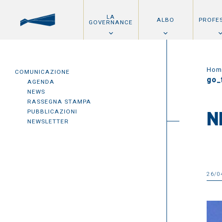
LA
ALBO
PROFE
GOVERNANCE
Hom
COMUNICAZIONE
go_
AGENDA
NEWS
RASSEGNA STAMPA
PUBBLICAZIONI
N
NEWSLETTER
26/0