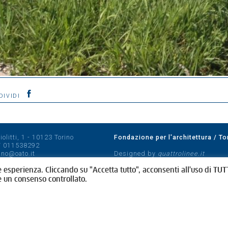
DIVIDI
olitti, 1 - 10123 Torino
Fondazione per l'architettura / To
/
011538292
rino@oato.it
Designed by
quattrolinee.it
e esperienza. Cliccando su "Accetta tutto", acconsenti all'uso di TUTT
e un consenso controllato.