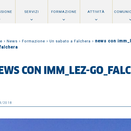
SSIONE
SERVIZI
FORMAZIONE
ATTIVITÀ
COMUNI
›
›
›
›
news con imm_l
e
News
Formazione
Un sabato a Falchera
falchera
EWS CON IMM_LEZ-GO_FAL
4/2018