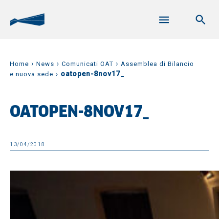
›
›
›
Home
News
Comunicati OAT
Assemblea di Bilancio
›
oatopen-8nov17_
e nuova sede
OATOPEN-8NOV17_
13/04/2018