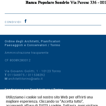
CONDIVIDI
Ordine degli Architetti, Pianificatori
Paesaggisti e Conservatori / Torino
Amministrazione trasparente
CF 80089280012
Via Giovanni Giolitti, 1 - 10123 Torino
T
011546975
/
011538292
M
architettitorino@oato.it
Fondazione per l'architettura / Torino
Designed by
quattrolinee.it
Utilizziamo i cookie sul nostro sito Web per offrirti una
migliore esperienza. Cliccando su "Accetta tutto",
acconsenti all'uso di TUTTI i cookie. Tuttavia, puoi visitare