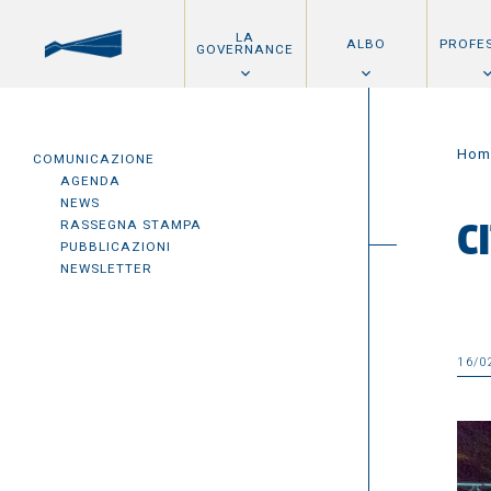
LA
ALBO
PROFE
GOVERNANCE
Hom
COMUNICAZIONE
AGENDA
NEWS
RASSEGNA STAMPA
C
PUBBLICAZIONI
NEWSLETTER
16/0