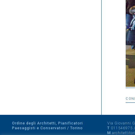
CON
Ordine degli Architetti, Pianificatori
Via Giovanni Gi
Paesaggisti e Conservatori / Torino
T
011546975
M
architettito