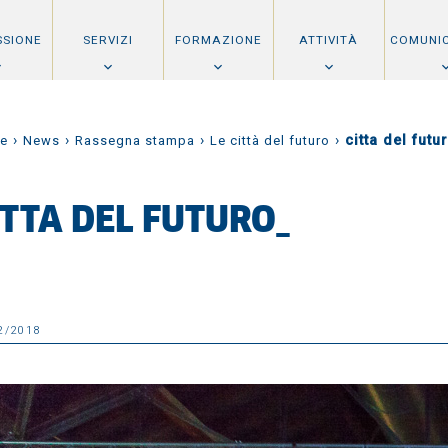
SSIONE
SERVIZI
FORMAZIONE
ATTIVITÀ
COMUNI
›
›
›
›
citta del futu
e
News
Rassegna stampa
Le città del futuro
ITTA DEL FUTURO_
2/2018