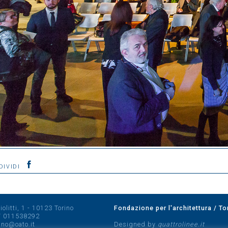
DIVIDI
olitti, 1 - 10123 Torino
Fondazione per l'architettura / To
/
011538292
rino@oato.it
Designed by
quattrolinee.it