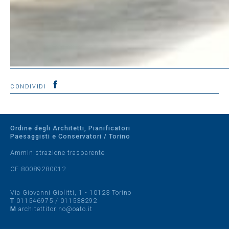
CONDIVIDI
Ordine degli Architetti, Pianificatori
Paesaggisti e Conservatori / Torino
Amministrazione trasparente
CF 80089280012
Via Giovanni Giolitti, 1 - 10123 Torino
T
011546975
/
011538292
M
architettitorino@oato.it