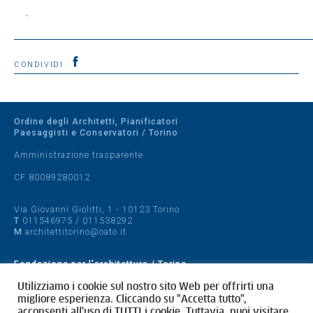
CONDIVIDI
Ordine degli Architetti, Pianificatori
Paesaggisti e Conservatori / Torino
Amministrazione trasparente
CF 80089280012
Via Giovanni Giolitti, 1 - 10123 Torino
T
011546975
/
011538292
M
architettitorino@oato.it
Fondazione per l'architettura / Torino
Designed by
quattrolinee.it
Utilizziamo i cookie sul nostro sito Web per offrirti una
migliore esperienza. Cliccando su "Accetta tutto",
acconsenti all'uso di TUTTI i cookie. Tuttavia, puoi visitare