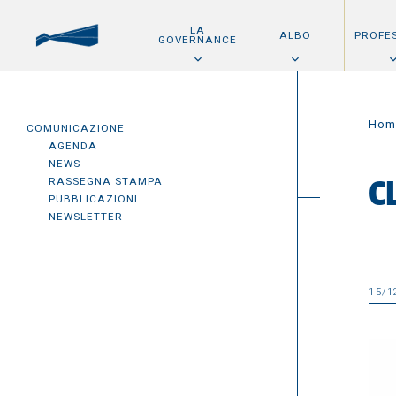
LA
ALBO
PROFE
GOVERNANCE
Hom
COMUNICAZIONE
AGENDA
NEWS
RASSEGNA STAMPA
C
PUBBLICAZIONI
NEWSLETTER
15/1