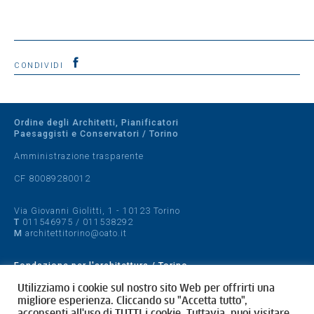
CONDIVIDI
Ordine degli Architetti, Pianificatori
Paesaggisti e Conservatori / Torino
Amministrazione trasparente
CF 80089280012
Via Giovanni Giolitti, 1 - 10123 Torino
T
011546975
/
011538292
M
architettitorino@oato.it
Fondazione per l'architettura / Torino
Designed by
quattrolinee.it
Utilizziamo i cookie sul nostro sito Web per offrirti una
migliore esperienza. Cliccando su "Accetta tutto",
acconsenti all'uso di TUTTI i cookie. Tuttavia, puoi visitare