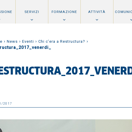
SSIONE
SERVIZI
FORMAZIONE
ATTIVITÀ
COMUNI
›
›
›
›
e
News
Eventi
Chi c’era a Restructura?
tructura_2017_venerdi_
ESTRUCTURA_2017_VENERD
1/2017