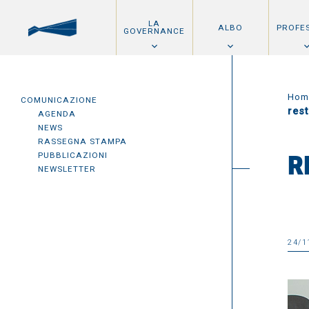
LA
ALBO
PROFE
GOVERNANCE
Hom
COMUNICAZIONE
res
AGENDA
NEWS
RASSEGNA STAMPA
PUBBLICAZIONI
R
NEWSLETTER
24/1