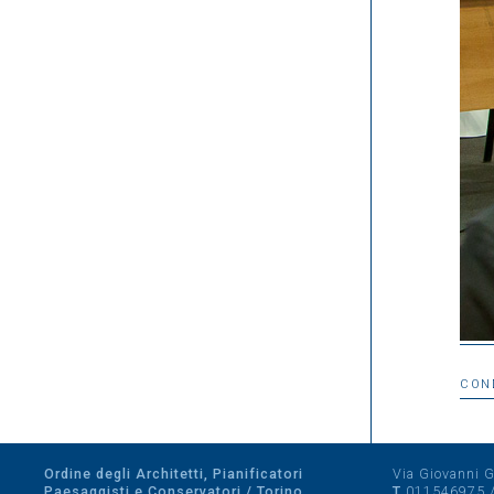
CON
Ordine degli Architetti, Pianificatori
Via Giovanni Gi
Paesaggisti e Conservatori / Torino
T
011546975