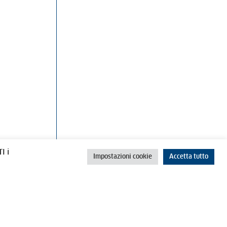
rino
Cookie Policy
Privacy Policy
I i
Impostazioni cookie
Accetta tutto