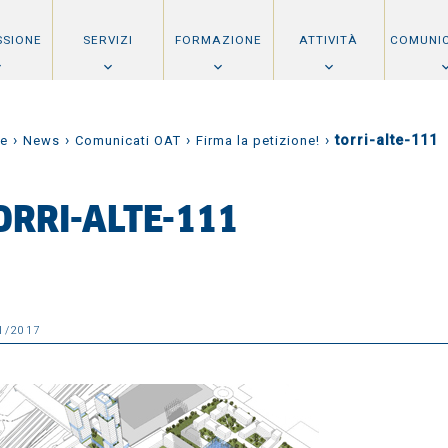
SSIONE
SERVIZI
FORMAZIONE
ATTIVITÀ
COMUNI
›
›
›
›
torri-alte-111
e
News
Comunicati OAT
Firma la petizione!
ORRI-ALTE-111
1/2017