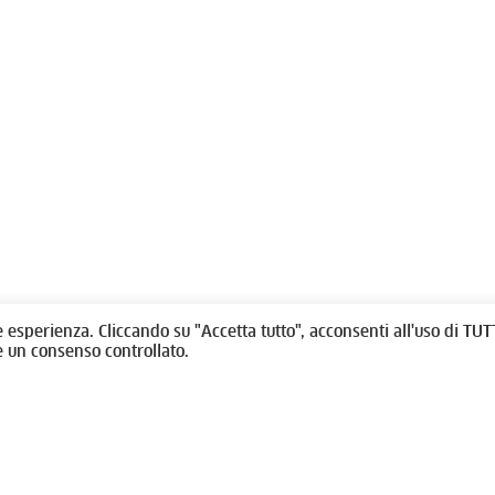
olitti, 1 - 10123 Torino
Fondazione per l'architettura / To
/
011538292
rino@oato.it
Designed by
quattrolinee.it
e esperienza. Cliccando su "Accetta tutto", acconsenti all'uso di TUTT
e un consenso controllato.