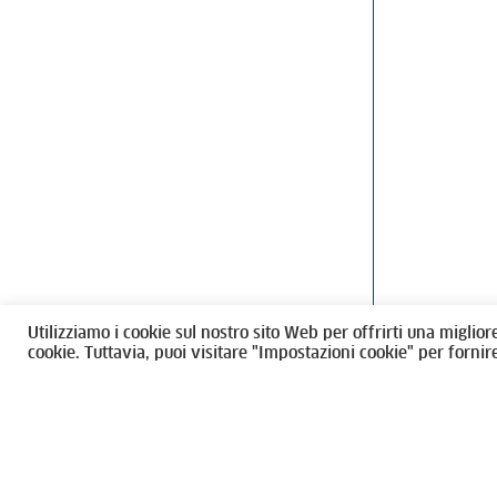
Ordine degli Architetti, Pianificatori
Via Giovanni Gi
Paesaggisti e Conservatori / Torino
T
011546975
M
architettito
Amministrazione trasparente
Utilizziamo i cookie sul nostro sito Web per offrirti una miglior
CF 80089280012
cookie. Tuttavia, puoi visitare "Impostazioni cookie" per fornir