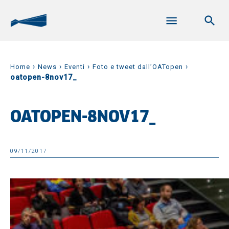
›
›
›
›
Home
News
Eventi
Foto e tweet dall’OATopen
oatopen-8nov17_
OATOPEN-8NOV17_
09/11/2017