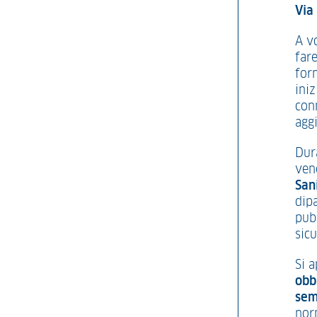
Via 
A v
fare
forn
iniz
conn
agg
Dur
vene
San
dip
pubb
sic
Si 
obb
sem
nor