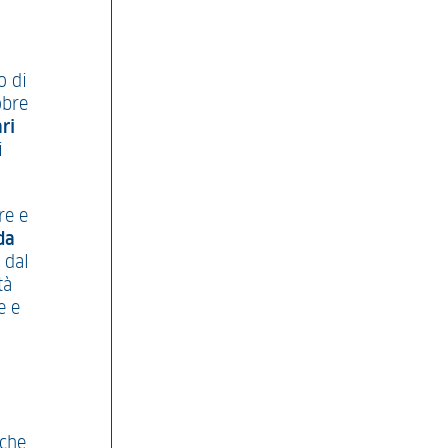
o di
obre
ri
i
re e
da
 dal
tà
e e
che.