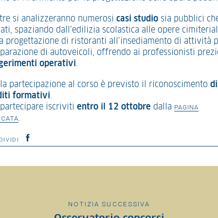
ltre si analizzeranno numerosi
casi studio
sia pubblici ch
ati, spaziando dall’edilizia scolastica alle opere cimiterial
a progettazione di ristoranti all’insediamento di attività 
iparazione di autoveicoli, offrendo ai professionisti prezi
gerimenti operativi
.
 la partecipazione al corso è previsto il riconoscimento
di
diti formativi
.
partecipare iscriviti
entro il 12 ottobre
dalla
PAGINA
.
ICATA
DIVIDI
NOTIZIA SUCCESSIVA