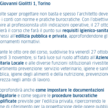
Giovanni Giolitti 1, Torino
olte saper progettare non basta e spesso l’architetto deve
 i conti con norme e pratiche burocratiche. Con l’obiettiv
ire al professionista utili indicazioni operative, il 27 ott
ierà il corso che farà il punto sui
requisiti igienico-sanita
essi all’
edilizia pubblica e privata
, approfondendone gl
iornamenti normativi.
ante le otto ore del corso, suddivise tra venerdì 27 ottob
rdì 3 novembre, si farà luce sul ruolo affidato all’
Azien
itaria Locale
e alle diverse funzioni istituzionali rivestite
artimento prevenzione: servizio veterinario, igiene e sani
lica, igiene degli alimenti e della nutrizione, prevenzion
urezza negli ambi di lavoro.
approfondirà anche
come impostare le documentazioni
ligatorie
e come seguire le
procedure burocratiche
plificate
previste per l’edilizia privata, ripercorrendo le
me di riferimento per la progettazione delle opere pubbli