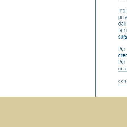
Ino
priv
dall
la r
sug
Per
cre
Per 
DED
CON