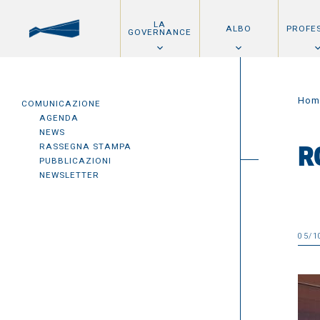
LA
ALBO
PROFE
GOVERNANCE
Hom
COMUNICAZIONE
AGENDA
NEWS
RASSEGNA STAMPA
R
PUBBLICAZIONI
NEWSLETTER
05/1