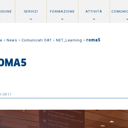
SSIONE
SERVIZI
FORMAZIONE
ATTIVITÀ
COMUNI
›
›
›
›
roma5
e
News
Comunicati OAT
NET_Learning
OMA5
0/2017