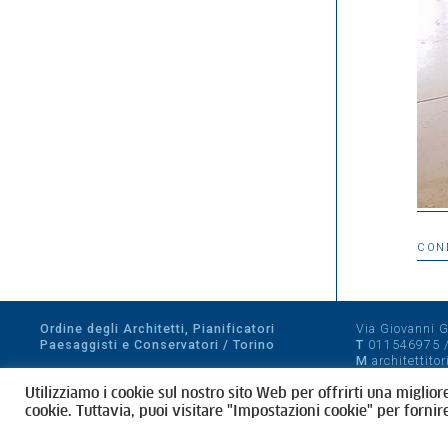
CON
Ordine degli Architetti, Pianificatori
Via Giovanni Gi
Paesaggisti e Conservatori / Torino
T
011546975
M
architettito
Amministrazione trasparente
Utilizziamo i cookie sul nostro sito Web per offrirti una miglior
CF 80089280012
cookie. Tuttavia, puoi visitare "Impostazioni cookie" per fornir