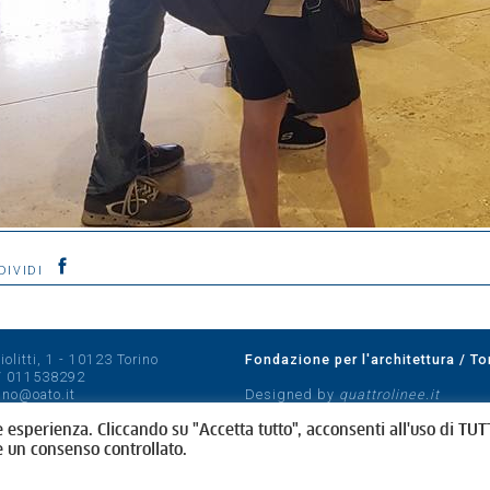
DIVIDI
olitti, 1 - 10123 Torino
Fondazione per l'architettura / To
/
011538292
rino@oato.it
Designed by
quattrolinee.it
e esperienza. Cliccando su "Accetta tutto", acconsenti all'uso di TUTT
e un consenso controllato.