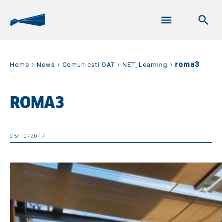
›
›
›
›
roma3
Home
News
Comunicati OAT
NET_Learning
ROMA3
05/10/2017