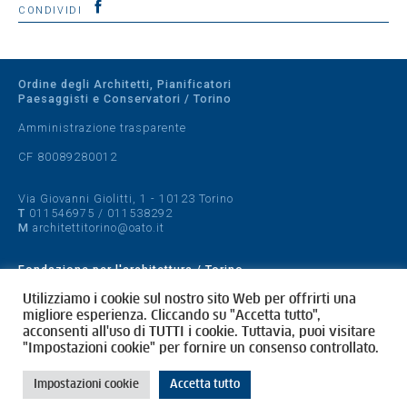
CONDIVIDI
Ordine degli Architetti, Pianificatori
Paesaggisti e Conservatori / Torino
Amministrazione trasparente
CF 80089280012
Via Giovanni Giolitti, 1 - 10123 Torino
T
011546975
/
011538292
M
architettitorino@oato.it
Fondazione per l'architettura / Torino
Designed by
quattrolinee.it
Utilizziamo i cookie sul nostro sito Web per offrirti una
migliore esperienza. Cliccando su "Accetta tutto",
acconsenti all'uso di TUTTI i cookie. Tuttavia, puoi visitare
Cookie Policy
"Impostazioni cookie" per fornire un consenso controllato.
Privacy Policy
Impostazioni cookie
Accetta tutto