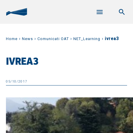
›
›
›
›
ivrea3
Home
News
Comunicati OAT
NET_Learning
IVREA3
05/10/2017