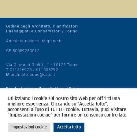
Ordine degli Architetti, Pianificatori
Paesaggisti e Conservatori / Torino
Amministrazione trasparente
CF 80089280012
Via Giovanni Giolitti, 1 - 10123 Torino
T
011546975
/
011538292
M
architettitorino@oato.it
Fondazione per l'architettura / Torino
Designed by
quattrolinee.it
Utilizziamo i cookie sul nostro sito Web per offrirti una
migliore esperienza. Cliccando su "Accetta tutto",
acconsenti all'uso di TUTTI i cookie. Tuttavia, puoi visitare
Cookie Policy
"Impostazioni cookie" per fornire un consenso controllato.
Privacy Policy
Impostazioni cookie
Accetta tutto