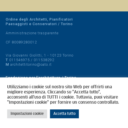
Ordine degli Architetti, Pianificatori
Paesaggisti e Conservatori / Torino
Amministrazione trasparente
CF 80089280012
Via Giovanni Giolitti, 1 - 10123 Torino
T
011546975
/
011538292
M
architettitorino@oato.it
Fondazione per l'architettura / Torino
Designed by
quattrolinee.it
Utilizziamo i cookie sul nostro sito Web per offrirti una
migliore esperienza. Cliccando su "Accetta tutto",
acconsenti all'uso di TUTTI i cookie. Tuttavia, puoi visitare
Cookie Policy
"Impostazioni cookie" per fornire un consenso controllato.
Privacy Policy
Impostazioni cookie
Accetta tutto