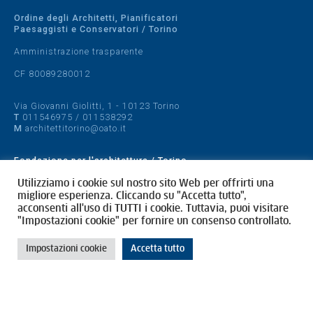
Ordine degli Architetti, Pianificatori
Paesaggisti e Conservatori / Torino
Amministrazione trasparente
CF 80089280012
Via Giovanni Giolitti, 1 - 10123 Torino
T
011546975
/
011538292
M
architettitorino@oato.it
Fondazione per l'architettura / Torino
Designed by
quattrolinee.it
Utilizziamo i cookie sul nostro sito Web per offrirti una
migliore esperienza. Cliccando su "Accetta tutto",
acconsenti all'uso di TUTTI i cookie. Tuttavia, puoi visitare
Cookie Policy
"Impostazioni cookie" per fornire un consenso controllato.
Privacy Policy
Impostazioni cookie
Accetta tutto