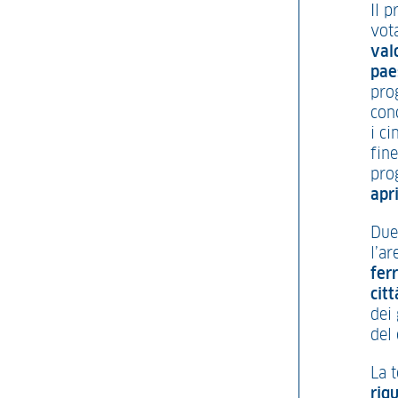
Il 
vota
val
pae
pro
con
i ci
fine
prog
apr
Due
l’a
fer
citt
dei 
del
La t
riq