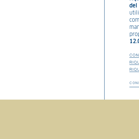
del 
uti
com
mani
pro
12.
CON
RIQ
RIQ
CON