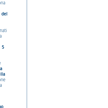
ona
 del
l
nati
a
l
5
e
ea
lla
one
za
po