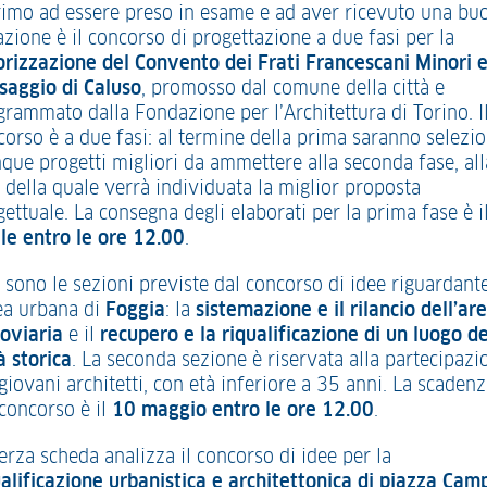
primo ad essere preso in esame e ad aver ricevuto una bu
zione è il concorso di progettazione a due fasi per la
orizzazione del Convento dei Frati Francescani Minori e
saggio di Caluso
, promosso dal comune della città e
grammato dalla Fondazione per l’Architettura di Torino. I
corso è a due fasi: al termine della prima saranno selezio
nque progetti migliori da ammettere alla seconda fase, all
 della quale verrà individuata la miglior proposta
ettuale. La consegna degli elaborati per la prima fase è i
ile entro le ore 12.00
.
 sono le sezioni previste dal concorso di idee riguardant
rea urbana di
Foggia
: la
sistemazione e il rilancio dell’ar
roviaria
e il
recupero e la riqualificazione di un luogo de
à storica
. La seconda sezione è riservata alla partecipazi
giovani architetti, con età inferiore a 35 anni. La scaden
 concorso è il
10 maggio entro le ore 12.00
.
erza scheda analizza il concorso di idee per la
ualificazione urbanistica e architettonica di piazza Cam