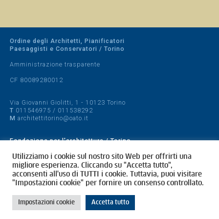
Ordine degli Architetti, Pianificatori
Paesaggisti e Conservatori / Torino
Amministrazione trasparente
CF 80089280012
Via Giovanni Giolitti, 1 - 10123 Torino
T
011546975
/
011538292
M
architettitorino@oato.it
Fondazione per l'architettura / Torino
Designed by
quattrolinee.it
Utilizziamo i cookie sul nostro sito Web per offrirti una
migliore esperienza. Cliccando su "Accetta tutto",
acconsenti all'uso di TUTTI i cookie. Tuttavia, puoi visitare
Cookie Policy
"Impostazioni cookie" per fornire un consenso controllato.
Privacy Policy
Impostazioni cookie
Accetta tutto