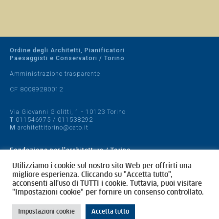
Ordine degli Architetti, Pianificatori
Paesaggisti e Conservatori / Torino
Amministrazione trasparente
CF 80089280012
Via Giovanni Giolitti, 1 - 10123 Torino
T
011546975
/
011538292
M
architettitorino@oato.it
Fondazione per l'architettura / Torino
Designed by
quattrolinee.it
Utilizziamo i cookie sul nostro sito Web per offrirti una
migliore esperienza. Cliccando su "Accetta tutto",
acconsenti all'uso di TUTTI i cookie. Tuttavia, puoi visitare
Cookie Policy
"Impostazioni cookie" per fornire un consenso controllato.
Privacy Policy
Impostazioni cookie
Accetta tutto