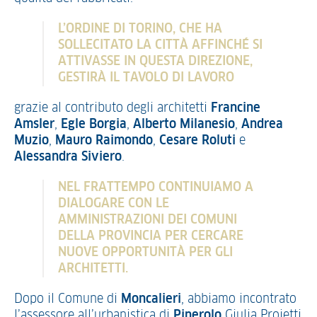
L’ORDINE DI TORINO, CHE HA
SOLLECITATO LA CITTÀ AFFINCHÉ SI
ATTIVASSE IN QUESTA DIREZIONE,
GESTIRÀ IL TAVOLO DI LAVORO
grazie al contributo degli architetti
Francine
Amsler
,
Egle Borgia
,
Alberto Milanesio
,
Andrea
Muzio
,
Mauro Raimondo
,
Cesare Roluti
e
Alessandra Siviero
.
NEL FRATTEMPO CONTINUIAMO A
DIALOGARE CON LE
AMMINISTRAZIONI DEI COMUNI
DELLA PROVINCIA PER CERCARE
NUOVE OPPORTUNITÀ PER GLI
ARCHITETTI.
Dopo il Comune di
Moncalieri
, abbiamo incontrato
l’assessore all’urbanistica di
Pinerolo
Giulia Proietti