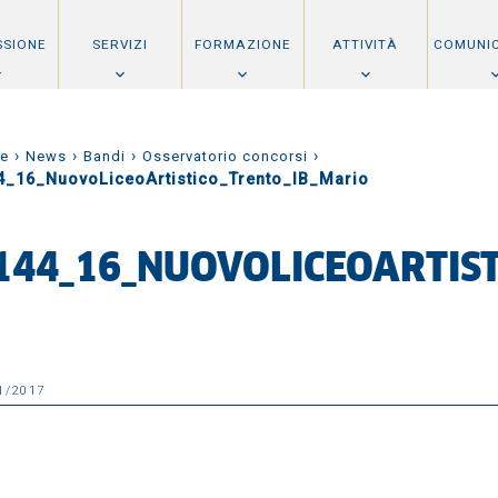
SSIONE
SERVIZI
FORMAZIONE
ATTIVITÀ
COMUNI
›
›
›
›
e
News
Bandi
Osservatorio concorsi
4_16_NuovoLiceoArtistico_Trento_IB_Mario
144_16_NUOVOLICEOARTIS
1/2017