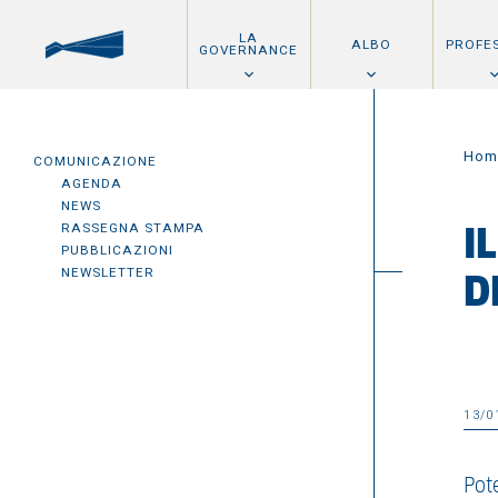
LA
ALBO
PROFE
GOVERNANCE
Hom
COMUNICAZIONE
AGENDA
NEWS
RASSEGNA STAMPA
I
PUBBLICAZIONI
NEWSLETTER
D
13/0
Pot