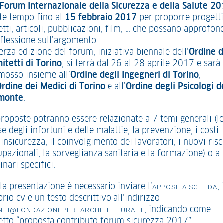
 Forum Internazionale della Sicurezza e della Salute 2
te tempo fino al
15 febbraio 2017
per proporre progetti
tti, articoli, pubblicazioni, film, … che possano approfon
iflessione sull’argomento.
erza edizione del forum, iniziativa biennale dell’
Ordine d
itetti di Torino
, si terrà dal 26 al 28 aprile 2017 e sarà
mosso insieme all’
Ordine degli Ingegneri di Torino
,
Ordine dei Medici di Torino
e all’
Ordine degli Psicologi d
monte
.
proposte potranno essere relazionate a 7 temi generali (l
e degli infortuni e delle malattie, la prevenzione, i costi
’insicurezza, il coinvolgimento dei lavoratori, i nuovi risc
upazionali, la sorveglianza sanitaria e la formazione) o a
nari specifici.
la presentazione è necessario inviare l’
, 
APPOSITA SCHEDA
rio cv e un testo descrittivo all’indirizzo
, indicando come
NTI@FONDAZIONEPERLARCHITETTURA.IT
etto “proposta contributo forum sicurezza 2017”.