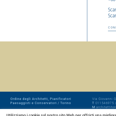
Scar
Sca
CON
Ordine degli Architetti, Pianificatori
Via Giovanni Gi
Paesaggisti e Conservatori / Torino
T
011546975
M
architettito
Amministrazione trasparente
Utilizziamo i cookie sul nostro sito Web per offrirti una miglior