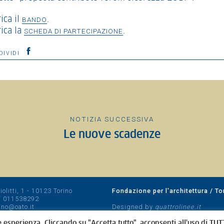
ica il
.
BANDO
rica la
.
SCHEDA DI PARTECIPAZIONE
DIVIDI
NOTIZIA SUCCESSIVA
Le nuove scadenze
olitti, 1 - 10123 Torino
Fondazione per l'architettura / To
/
011538292
rino@oato.it
Designed by
quattrolinee.it
e esperienza. Cliccando su "Accetta tutto", acconsenti all'uso di TUTT