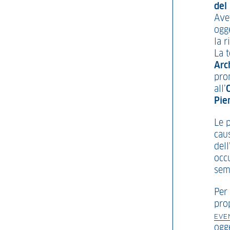
del
Ave
ogge
la r
La t
Arch
pro
all’
Pie
Le 
caus
dell
occ
semi
Per 
prop
EVE
ogg