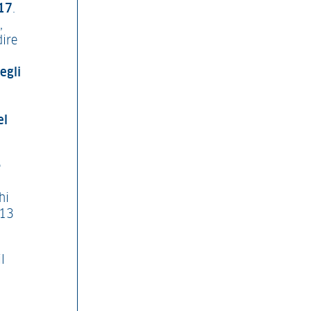
017
.
,
dire
egli
el
e
hi
 13
il