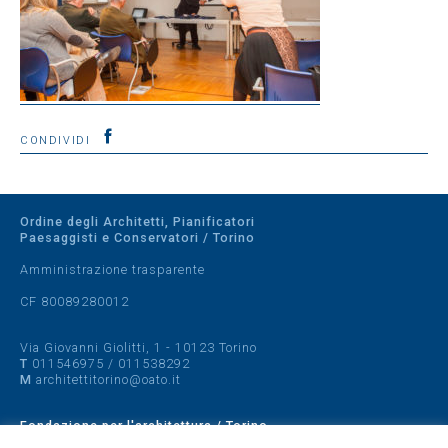
CONDIVIDI
Ordine degli Architetti, Pianificatori
Paesaggisti e Conservatori / Torino
Amministrazione trasparente
CF 80089280012
Via Giovanni Giolitti, 1 - 10123 Torino
T
011546975
/
011538292
M
architettitorino@oato.it
Fondazione per l'architettura / Torino