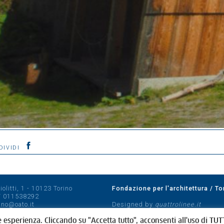
DIVIDI
olitti, 1 - 10123 Torino
Fondazione per l'architettura / To
/
011538292
rino@oato.it
Designed by
quattrolinee.it
e esperienza. Cliccando su "Accetta tutto", acconsenti all'uso di TUTT