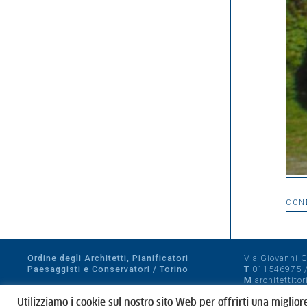
CON
Ordine degli Architetti, Pianificatori
Via Giovanni Gi
Paesaggisti e Conservatori / Torino
T
011546975
M
architettito
Amministrazione trasparente
Utilizziamo i cookie sul nostro sito Web per offrirti una miglior